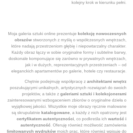
kolejny krok w kierunku pełni.
Moja galeria sztuki online prezentuje
kolekcję nowoczesnych
obrazów
stworzonych z myślą o współczesnych wnętrzach,
które nadają przestrzeniom głębię i niepowtarzalny charakter.
Każdy obraz łączy w sobie oryginalne formy i subtelne barwy,
doskonale komponujące się zarówno w prywatnych wnętrzach,
jak i w dużych, reprezentacyjnych przestrzeniach – od
eleganckich apartamentów po galerie, hotele czy restauracje.
Chętnie podejmuję współpracę z
architektami wnętrz
poszukującymi unikalnych, artystycznych rozwiązań do swoich
projektów, a także z
galeriami sztuki i kolekcjonerami
zainteresowanymi wzbogaceniem zbiorów o oryginalne dzieła o
wyjątkowej jakości. Wszystkie moje obrazy ręcznie malowane
są skrupulatnie
katalogowane
, a każdy z nich opatrzony jest
certyfikatem autentyczności
, co podkreśla ich
wartość i
autentyczność
. Oferuję również możliwość zamówienia
limitowanych wydruków
moich prac, które również wpisuję do