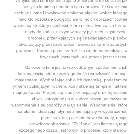
Nie tylko pęd koni symbolizuje to zmierzanie do celu, tak jak
nie tylko konie są tematem tych obrazów. Te stworzenia
cechuje ulotne i gwałtownie zmienne piękno, wobec którego
mało kto pozostaje obojętny, ale w moich obrazach równie
ważne są struktury i gęstości, które niemal tworzą ich formę,
nigdy do końca, niczym wirujący pył, ruch cząsteczek i
drobinek, przenikających się i nakładających planów,
stwarzający przestrzeń wokół i wewnątrz form o zatartych
granicach. Forma i przestrzeń zbliża się do materializacji w
fizycznych kształtach, ale proces jeszcze trwa.
Malowanie koni jest także cudownym spotkaniem z ich
doskonałością, która łączy łagodność i wrażliwość z mocą i
majestatem. Wyobrażając sobie ich dynamikę, podążam za
rytmem i pulsującym ruchem, który staje się tempem i taktem
mojego świata. Pragnę zapisać przemijający urok tej właśnie
chwili, zatrzymać go w kadrze niczym pochwycone
wspomnienia z tej podróży w głąb siebie. Wspomnienia, które
są ulotne, idealizują, płynnie zmieniają się w wyobrażenia,
przez co kreują całkiem nowe warianty, opcje,
prawdopodobieństwa. “Zbliżenie” jest ilustracją tego
szczególnego czasu, jest to cykl o procesie, który stanowi