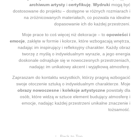
archiwum artysty
i
certyfikuję
.
Wydruki
mogą być
dostosowane do projektu – dostępne w różnych rozmiarach i
na zróżnicowanych materiałach, co pozwala na idealne
dopasowanie ich do każdej przestrzeni.
Moje prace to coś więcej niż dekoracje – to
opowieści i
emocje
, zaklęte w formie i kolorze, które wzbogacają wnętrza,
nadając im inspirujący i refleksyjny charakter. Każdy obraz
tworzę z myślą o indywidualnym wyrazie, a jego energia
doskonale odnajduje się w nowoczesnych przestrzeniach,
nadając im unikatowy akcent i wyjątkową atmosferę.
Zapraszam do kontaktu wszystkich, którzy pragną wzbogacić
swoje otoczenie sztuką o indywidualnym charakterze. Moje
obrazy nowoczesne
i
kolekcje artystyczne
powstały dla
osób, które widzą w sztuce element budujący atmosferę i
emocje, nadając każdej przestrzeni unikalne znaczenie i
tożsamość.
↑
Back to Top