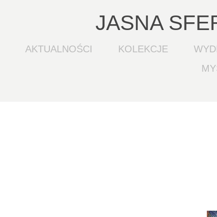
JASNA SFE
AKTUALNOŚCI
KOLEKCJE
WYD
MY