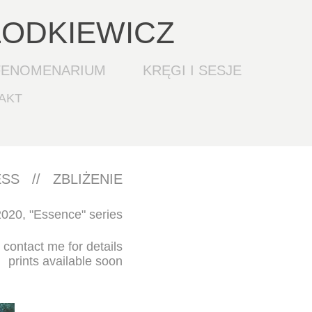
ŁODKIEWICZ
FENOMENARIUM
KRĘGI I SESJE
AKT
SS // ZBLIŻENIE
020, "
Essence" series
, contact me for details
prints available soon