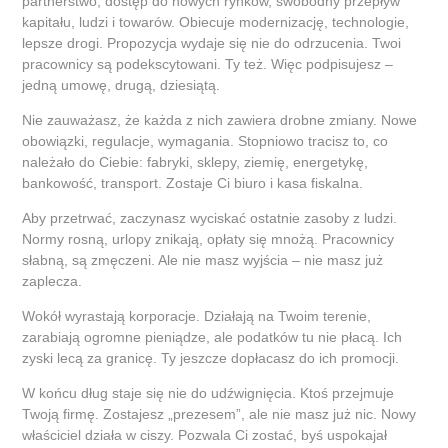
partnerstwo, dostęp do nowych rynków, swobodny przepływ
kapitału, ludzi i towarów. Obiecuje modernizację, technologie,
lepsze drogi. Propozycja wydaje się nie do odrzucenia. Twoi
pracownicy są podekscytowani. Ty też. Więc podpisujesz –
jedną umowę, drugą, dziesiątą.
Nie zauważasz, że każda z nich zawiera drobne zmiany. Nowe
obowiązki, regulacje, wymagania. Stopniowo tracisz to, co
należało do Ciebie: fabryki, sklepy, ziemię, energetykę,
bankowość, transport. Zostaje Ci biuro i kasa fiskalna.
Aby przetrwać, zaczynasz wyciskać ostatnie zasoby z ludzi.
Normy rosną, urlopy znikają, opłaty się mnożą. Pracownicy
słabną, są zmęczeni. Ale nie masz wyjścia – nie masz już
zaplecza.
Wokół wyrastają korporacje. Działają na Twoim terenie,
zarabiają ogromne pieniądze, ale podatków tu nie płacą. Ich
zyski lecą za granicę. Ty jeszcze dopłacasz do ich promocji.
W końcu dług staje się nie do udźwignięcia. Ktoś przejmuje
Twoją firmę. Zostajesz „prezesem”, ale nie masz już nic. Nowy
właściciel działa w ciszy. Pozwala Ci zostać, byś uspokajał