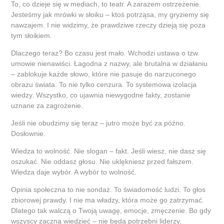
To, co dzieje się w mediach, to teatr. A zarazem ostrzeżenie.
Jesteśmy jak mrówki w słoiku – ktoś potrząsa, my gryziemy się
nawzajem. I nie widzimy, że prawdziwe rzeczy dzieją się poza
tym słoikiem.
Dlaczego teraz? Bo czasu jest mało. Wchodzi ustawa o tzw.
umowie nienawiści. Łagodna z nazwy, ale brutalna w działaniu
– zablokuje każde słowo, które nie pasuje do narzuconego
obrazu świata. To nie tylko cenzura. To systemowa izolacja
wiedzy. Wszystko, co ujawnia niewygodne fakty, zostanie
uznane za zagrożenie.
Jeśli nie obudzimy się teraz – jutro może być za późno.
Dosłownie.
Wiedza to wolność. Nie slogan – fakt. Jeśli wiesz, nie dasz się
oszukać. Nie oddasz głosu. Nie uklękniesz przed fałszem.
Wiedza daje wybór. A wybór to wolność.
Opinia społeczna to nie sondaż. To świadomość ludzi. To głos
zbiorowej prawdy. I nie ma władzy, która może go zatrzymać.
Dlatego tak walczą o Twoją uwagę, emocje, zmęczenie. Bo gdy
wszyscy zaczną wiedzieć – nie będą potrzebni liderzy,