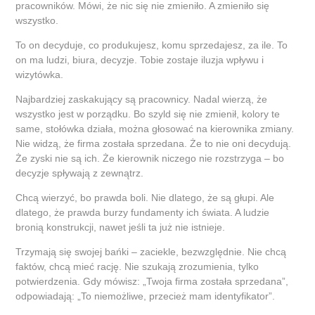
pracowników. Mówi, że nic się nie zmieniło. A zmieniło się
wszystko.
To on decyduje, co produkujesz, komu sprzedajesz, za ile. To
on ma ludzi, biura, decyzje. Tobie zostaje iluzja wpływu i
wizytówka.
Najbardziej zaskakujący są pracownicy. Nadal wierzą, że
wszystko jest w porządku. Bo szyld się nie zmienił, kolory te
same, stołówka działa, można głosować na kierownika zmiany.
Nie widzą, że firma została sprzedana. Że to nie oni decydują.
Że zyski nie są ich. Że kierownik niczego nie rozstrzyga – bo
decyzje spływają z zewnątrz.
Chcą wierzyć, bo prawda boli. Nie dlatego, że są głupi. Ale
dlatego, że prawda burzy fundamenty ich świata. A ludzie
bronią konstrukcji, nawet jeśli ta już nie istnieje.
Trzymają się swojej bańki – zaciekle, bezwzględnie. Nie chcą
faktów, chcą mieć rację. Nie szukają zrozumienia, tylko
potwierdzenia. Gdy mówisz: „Twoja firma została sprzedana”,
odpowiadają: „To niemożliwe, przecież mam identyfikator”.