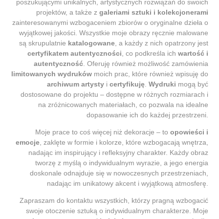
poszukującymi unikalnych, artystycznych rozwiązań do swoich
projektów, a także z
galeriami sztuki i kolekcjonerami
zainteresowanymi wzbogaceniem zbiorów o oryginalne dzieła o
wyjątkowej jakości. Wszystkie moje obrazy ręcznie malowane
są skrupulatnie
katalogowane
, a każdy z nich opatrzony jest
certyfikatem autentyczności
, co podkreśla ich
wartość i
autentyczność
. Oferuję również możliwość zamówienia
limitowanych wydruków
moich prac, które również wpisuję do
archiwum artysty
i
certyfikuję
.
Wydruki
mogą być
dostosowane do projektu – dostępne w różnych rozmiarach i
na zróżnicowanych materiałach, co pozwala na idealne
dopasowanie ich do każdej przestrzeni.
Moje prace to coś więcej niż dekoracje – to
opowieści i
emocje
, zaklęte w formie i kolorze, które wzbogacają wnętrza,
nadając im inspirujący i refleksyjny charakter. Każdy obraz
tworzę z myślą o indywidualnym wyrazie, a jego energia
doskonale odnajduje się w nowoczesnych przestrzeniach,
nadając im unikatowy akcent i wyjątkową atmosferę.
Zapraszam do kontaktu wszystkich, którzy pragną wzbogacić
swoje otoczenie sztuką o indywidualnym charakterze. Moje