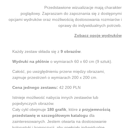
Przedstawione wizualizacje mają charakter
poglądowy. Zapraszam do zapoznania się z dostępnymi
opcjami wydruków oraz możliwością dostosowania rozmiarów i
oprawy do indywidualnych potrzeb.
Zobacz opcje wydruków
Każdy zestaw składa się z
9 obrazów
.
Wydruki na płótnie
o wymiarach 60 x 60 cm (9 sztuk).
Całość, po uwzględnieniu przerw między obrazami,
zajmuje przestrzeń o wymiarach 200 x 200 cm.
Cena jednego zestawu:
42 200 PLN
Istnieje możliwość nabycia innych zestawów lub
pojedynczych obrazów.
Cały cykl obejmuje
180 grafik
, które
z przyjemnością
przedstawię w szczegółowym katalogu
dla
zainteresowanych. Jestem otwarta na dostosowanie
kolorystyki i kompozycji, aby spełniały indywidualne