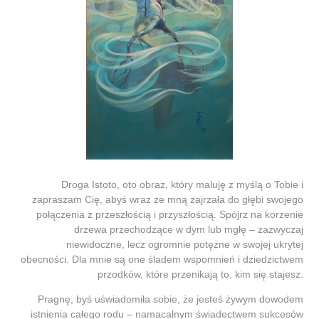
Droga Istoto, oto obraz, który maluję z myślą o Tobie i
zapraszam Cię, abyś wraz ze mną zajrzała do głębi swojego
połączenia z przeszłością i przyszłością. Spójrz na korzenie
drzewa przechodzące w dym lub mgłę – zazwyczaj
niewidoczne, lecz ogromnie potężne w swojej ukrytej
obecności. Dla mnie są one śladem wspomnień i dziedzictwem
przodków, które przenikają to, kim się stajesz.
Pragnę, byś uświadomiła sobie, że jesteś żywym dowodem
istnienia całego rodu – namacalnym świadectwem sukcesów