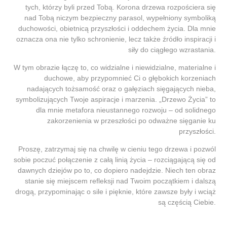
tych, którzy byli przed Tobą. Korona drzewa rozpościera się
nad Tobą niczym bezpieczny parasol, wypełniony symboliką
duchowości, obietnicą przyszłości i oddechem życia. Dla mnie
oznacza ona nie tylko schronienie, lecz także źródło inspiracji i
siły do ciągłego wzrastania.
W tym obrazie łączę to, co widzialne i niewidzialne, materialne i
duchowe, aby przypomnieć Ci o głębokich korzeniach
nadających tożsamość oraz o gałęziach sięgających nieba,
symbolizujących Twoje aspiracje i marzenia. „Drzewo Życia” to
dla mnie metafora nieustannego rozwoju – od solidnego
zakorzenienia w przeszłości po odważne sięganie ku
przyszłości.
Proszę, zatrzymaj się na chwilę w cieniu tego drzewa i pozwól
sobie poczuć połączenie z całą linią życia – rozciągającą się od
dawnych dziejów po to, co dopiero nadejdzie. Niech ten obraz
stanie się miejscem refleksji nad Twoim początkiem i dalszą
drogą, przypominając o sile i pięknie, które zawsze były i wciąż
są częścią Ciebie.