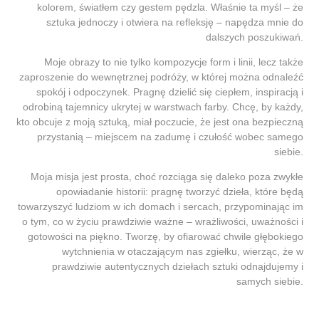
kolorem, światłem czy gestem pędzla. Właśnie ta myśl – że
sztuka jednoczy i otwiera na refleksję – napędza mnie do
dalszych poszukiwań.
Moje obrazy to nie tylko kompozycje form i linii, lecz także
zaproszenie do wewnętrznej podróży, w której można odnaleźć
spokój i odpoczynek. Pragnę dzielić się ciepłem, inspiracją i
odrobiną tajemnicy ukrytej w warstwach farby. Chcę, by każdy,
kto obcuje z moją sztuką, miał poczucie, że jest ona bezpieczną
przystanią – miejscem na zadumę i czułość wobec samego
siebie.
Moja misja jest prosta, choć rozciąga się daleko poza zwykłe
opowiadanie historii: pragnę tworzyć dzieła, które będą
towarzyszyć ludziom w ich domach i sercach, przypominając im
o tym, co w życiu prawdziwie ważne – wrażliwości, uważności i
gotowości na piękno. Tworzę, by ofiarować chwile głębokiego
wytchnienia w otaczającym nas zgiełku, wierząc, że w
prawdziwie autentycznych dziełach sztuki odnajdujemy i
samych siebie.