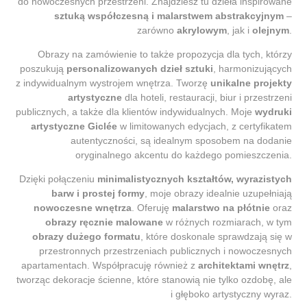
do nowoczesnych przestrzeni. Znajdziesz tu dzieła inspirowane
sztuką współczesną i malarstwem abstrakcyjnym
–
zarówno
akrylowym
, jak i
olejnym
.
Obrazy na zamówienie to także propozycja dla tych, którzy
poszukują
personalizowanych dzieł sztuki
, harmonizujących
z indywidualnym wystrojem wnętrza. Tworzę
unikalne projekty
artystyczne
dla hoteli, restauracji, biur i przestrzeni
publicznych, a także dla klientów indywidualnych. Moje
wydruki
artystyczne Giclée
w limitowanych edycjach, z certyfikatem
autentyczności, są idealnym sposobem na dodanie
oryginalnego akcentu do każdego pomieszczenia.
Dzięki połączeniu
minimalistycznych kształtów, wyrazistych
barw i prostej formy
, moje obrazy idealnie uzupełniają
nowoczesne wnętrza
. Oferuję
malarstwo na płótnie
oraz
obrazy ręcznie malowane
w różnych rozmiarach, w tym
obrazy dużego formatu
, które doskonale sprawdzają się w
przestronnych przestrzeniach publicznych i nowoczesnych
apartamentach. Współpracuję również z
architektami wnętrz
,
tworząc dekoracje ścienne, które stanowią nie tylko ozdobę, ale
i głęboko artystyczny wyraz.