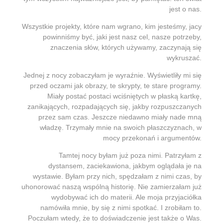
jest o nas.
Wszystkie projekty, które nam wgrano, kim jesteśmy, jacy
powinniśmy być, jaki jest nasz cel, nasze potrzeby,
znaczenia słów, których używamy, zaczynają się
wykruszać.
Jednej z nocy zobaczyłam je wyraźnie. Wyświetliły mi się
przed oczami jak obrazy, te skrypty, te stare programy.
Miały postać postaci wciśniętych w płaską kartkę,
zanikających, rozpadających się, jakby rozpuszczanych
przez sam czas. Jeszcze niedawno miały nade mną
władzę. Trzymały mnie na swoich płaszczyznach, w
mocy przekonań i argumentów.
Tamtej nocy byłam już poza nimi. Patrzyłam z
dystansem, zaciekawiona, jakbym oglądała je na
wystawie. Byłam przy nich, spędzałam z nimi czas, by
uhonorować naszą wspólną historię. Nie zamierzałam już
wydobywać ich do materii. Ale moja przyjaciółka
namówiła mnie, by się z nimi spotkać. I zrobiłam to.
Poczułam wtedy, że to doświadczenie jest także o Was.