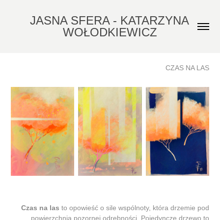
JASNA SFERA - KATARZYNA 
WOŁODKIEWICZ
CZAS NA LAS
Czas na las
to opowieść o sile wspólnoty, która drzemie pod
powierzchnią pozornej odrębności. Pojedyncze drzewo to