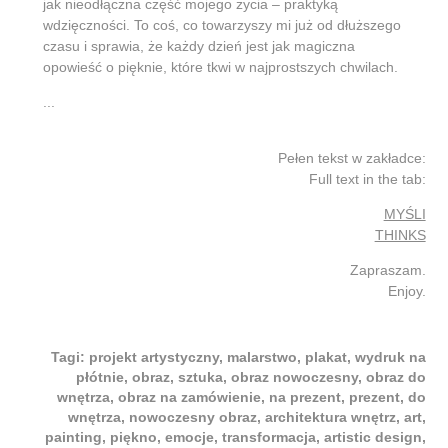
jak nieodłączna część mojego życia – praktyką
wdzięczności. To coś, co towarzyszy mi już od dłuższego
czasu i sprawia, że każdy dzień jest jak magiczna
opowieść o pięknie, które tkwi w najprostszych chwilach.
...
Pełen tekst w zakładce:
Full text in the tab:
MYŚLI
THINKS
Zapraszam.
Enjoy.
Tagi: projekt artystyczny, malarstwo, plakat, wydruk na
płótnie, obraz, sztuka, obraz nowoczesny, obraz do
wnętrza, obraz na zamówienie, na prezent, prezent, do
wnętrza, nowoczesny obraz, architektura wnętrz, art,
painting,
piękno, emocje, transformacja, artistic design,